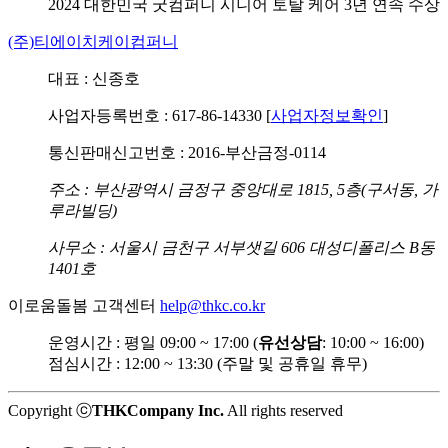
2024 대한민국 굿컴퍼니
시니어 토탈 케어 3년 연속 수상
(주)티에이치케이컴퍼니
대표 : 신종호
사업자등록번호 : 617-86-14330 [
사업자정보확인
]
통신판매신고번호 : 2016-부산금정-0114
주소 : 부산광역시 금정구 중앙대로 1815, 5층(구서동, 가
루라빌딩)
사무소 : 서울시 금천구 서부샛길 606 대성디폴리스 B동
1401호
이로움돌봄 고객센터
help@thkc.co.kr
운영시간 : 평일 09:00 ~ 17:00 (
유선상담
: 10:00 ~ 16:00)
점심시간 : 12:00 ~ 13:30 (주말 및 공휴일 휴무)
Copyright ⓒ
THKCompany Inc.
All rights reserved