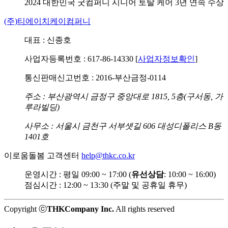
2024 대한민국 굿컴퍼니
시니어 토탈 케어 3년 연속 수상
(주)티에이치케이컴퍼니
대표 : 신종호
사업자등록번호 : 617-86-14330 [
사업자정보확인
]
통신판매신고번호 : 2016-부산금정-0114
주소 : 부산광역시 금정구 중앙대로 1815, 5층(구서동, 가
루라빌딩)
사무소 : 서울시 금천구 서부샛길 606 대성디폴리스 B동
1401호
이로움돌봄 고객센터
help@thkc.co.kr
운영시간 : 평일 09:00 ~ 17:00 (
유선상담
: 10:00 ~ 16:00)
점심시간 : 12:00 ~ 13:30 (주말 및 공휴일 휴무)
Copyright ⓒ
THKCompany Inc.
All rights reserved