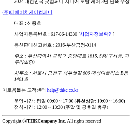
2024 대한민국 굿컴퍼니
시니어 토탈 케어 3년 연속 수상
(주)티에이치케이컴퍼니
대표 : 신종호
사업자등록번호 : 617-86-14330 [
사업자정보확인
]
통신판매신고번호 : 2016-부산금정-0114
주소 : 부산광역시 금정구 중앙대로 1815, 5층(구서동, 가
루라빌딩)
사무소 : 서울시 금천구 서부샛길 606 대성디폴리스 B동
1401호
이로움돌봄 고객센터
help@thkc.co.kr
운영시간 : 평일 09:00 ~ 17:00 (
유선상담
: 10:00 ~ 16:00)
점심시간 : 12:00 ~ 13:30 (주말 및 공휴일 휴무)
Copyright ⓒ
THKCompany Inc.
All rights reserved