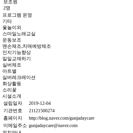
보조원
2명
프로그램 운영
기타
윷놀이외
스마일노래교실
운동보조
맨손체조,치매예방체조
인지기능향상
일일교재하기
실버체조
아트별
실버레크레이션
회상활동
소리꽃
시설소개
설립일자
2019-12-04
기관번호
21121500274
홈페이지
http://blog.naver.com/gunjadaycare
이메일주소
gunjadaycare@naver.com
위치안내