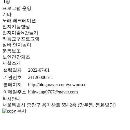
1명
프로그램 운영
기타
노래 레크레이션
인지기능향상
인지미술&만들기
리듬교구프로그램
실버 인지놀이
운동보조
노인건강체조
시설소개
설립일자
2022-07-01
기관번호
21126000511
홈페이지
http://blog.naver.com/yewonscc
이메일주소
hhhwang0707@naver.com
위치안내
서울특별시 중랑구 용마산로 554 2층 (망우동, 동화빌딩)
복사