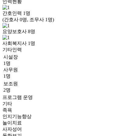
인력현황
간호인력
1
명
(간호사 0명, 조무사 1명)
요양보호사
8
명
사회복지사
1
명
기타인력
시설장
1명
사무원
1명
보조원
2명
프로그램 운영
기타
족욕
인지기능향상
놀이치료
사자성어
동화보기