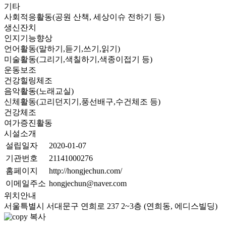
기타
사회적응활동(공원 산책, 세상이슈 전하기 등)
생신잔치
인지기능향상
언어활동(말하기,듣기,쓰기,읽기)
미술활동(그리기,색칠하기,색종이접기 등)
운동보조
건강힐링체조
음악활동(노래교실)
신체활동(고리던지기,풍선배구,수건체조 등)
건강체조
여가증진활동
시설소개
설립일자
2020-01-07
기관번호
21141000276
홈페이지
http://hongjechun.com/
이메일주소
hongjechun@naver.com
위치안내
서울특별시 서대문구 연희로 237 2~3층 (연희동, 에디스빌딩)
복사