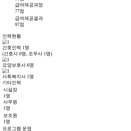
급여제공과정
77점
급여제공결과
97점
인력현황
간호인력
1
명
(간호사 0명, 조무사 1명)
요양보호사
6
명
사회복지사
1
명
기타인력
시설장
1명
사무원
1명
보조원
1명
프로그램 운영