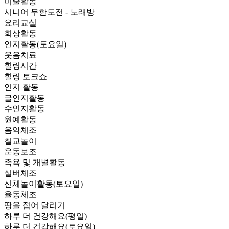
미술활동
시니어 무한도전 - 노래방
요리교실
회상활동
인지활동(토요일)
웃음치료
힐링시간
힐링 토크쇼
인지 활동
글인지활동
수인지활동
원예활동
음악체조
칠교놀이
운동보조
족욕 및 개별활동
실버체조
신체놀이활동(토요일)
율동체조
땅을 접어 달리기
하루 더 건강해요(평일)
하루 더 건강해요(토요일)