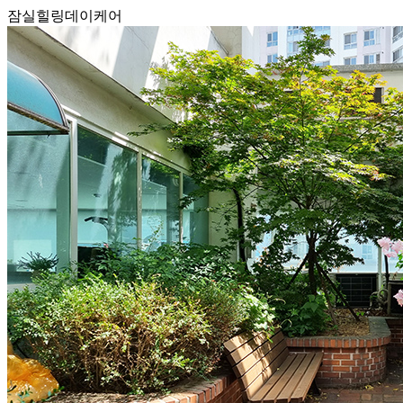
잠실힐링데이케어