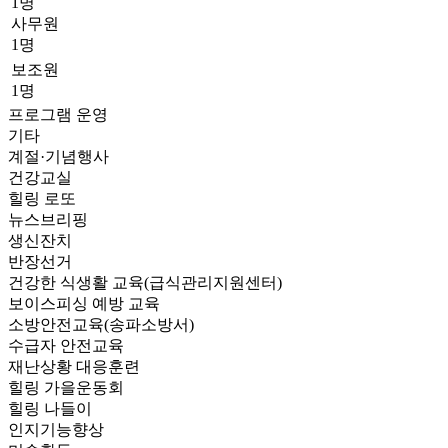
1명
사무원
1명
보조원
1명
프로그램 운영
기타
계절·기념행사
건강교실
힐링 로또
뉴스브리핑
생신잔치
반장선거
건강한 식생활 교육(급식관리지원센터)
보이스피싱 예방 교육
소방안전교육(송파소방서)
수급자 안전교육
재난상황 대응훈련
힐링 가을운동회
힐링 나들이
인지기능향상