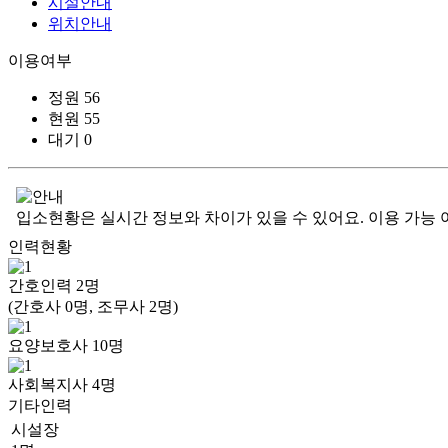
시설안내
위치안내
이용여부
정원
56
현원
55
대기
0
입소현황은 실시간 정보와 차이가 있을 수 있어요. 이용 가능 
인력현황
간호인력
2
명
(간호사 0명, 조무사 2명)
요양보호사
10
명
사회복지사
4
명
기타인력
시설장