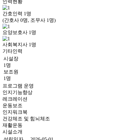
인력현황
간호인력
1
명
(간호사 0명, 조무사 1명)
요양보호사
1
명
사회복지사
1
명
기타인력
시설장
1명
보조원
1명
프로그램 운영
인지기능향상
레크레이션
운동보조
인지워크북
건강체조 및 힘뇌체조
재활운동
시설소개
설립일자
2026-05-01