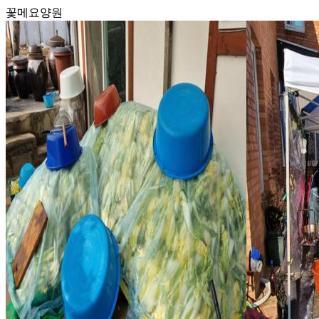
꽃메요양원