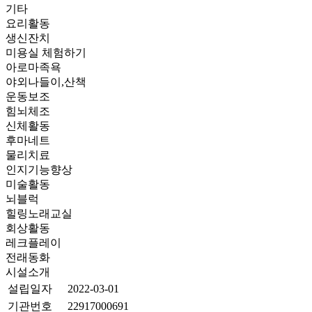
기타
요리활동
생신잔치
미용실 체험하기
아로마족욕
야외나들이,산책
운동보조
힘뇌체조
신체활동
후마네트
물리치료
인지기능향상
미술활동
뇌블럭
힐링노래교실
회상활동
레크플레이
전래동화
시설소개
설립일자
2022-03-01
기관번호
22917000691