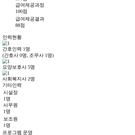
급여제공과정
100점
급여제공결과
88점
인력현황
간호인력
1
명
(간호사 0명, 조무사 1명)
요양보호사
5
명
사회복지사
2
명
기타인력
시설장
1명
사무원
1명
보조원
1명
프로그램 운영