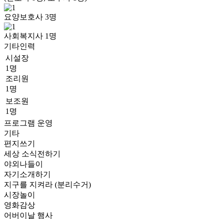
요양보호사
3
명
사회복지사
1
명
기타인력
시설장
1명
조리원
1명
보조원
1명
프로그램 운영
기타
편지쓰기
세상 소식전하기
야외나들이
자기소개하기
지구를 지켜라 (분리수거)
시장놀이
영화감상
어버이날 행사