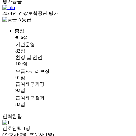
평가등급
2024년 건강보험공단 평가
A등급
총점
90.6점
기관운영
82점
환경 및 안전
100점
수급자권리보장
91점
급여제공과정
92점
급여제공결과
82점
인력현황
간호인력
1
명
(간호사 0명, 조무사 1명)