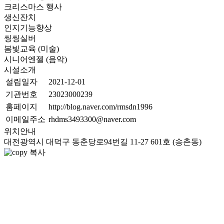
크리스마스 행사
생신잔치
인지기능향상
씽씽실버
봄빛교육 (미술)
시니어엔젤 (음악)
시설소개
설립일자
2021-12-01
기관번호
23023000239
홈페이지
http://blog.naver.com/rmsdn1996
이메일주소
rhdms3493300@naver.com
위치안내
대전광역시 대덕구 동춘당로94번길 11-27 601호 (송촌동)
복사