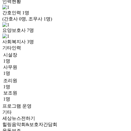
인력현황
간호인력
1
명
(간호사 0명, 조무사 1명)
요양보호사
7
명
사회복지사
3
명
기타인력
시설장
1명
사무원
1명
조리원
1명
보조원
1명
프로그램 운영
기타
세상뉴스전하기
힐링음악회&보호자간담회
운동보조