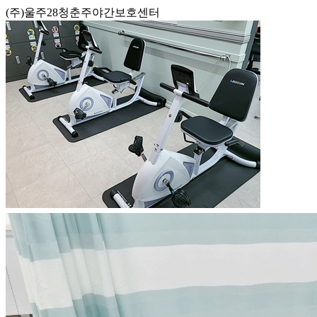
(주)울주28청춘주야간보호센터