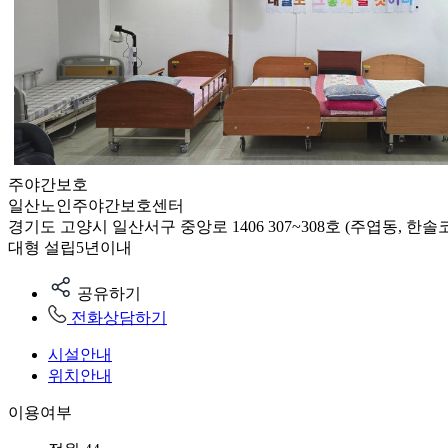
주야간보호
일산노인주야간보호센터
경기도 고양시 일산서구 중앙로 1406 307~308호 (주엽동, 한솔
대형
설립5년이내
공유하기
전화상담하기
시설안내
위치안내
이용여부