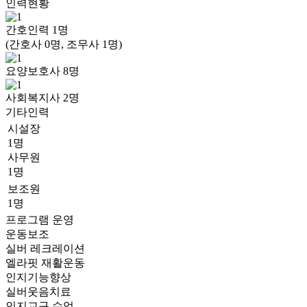
인력현황
간호인력
1
명
(간호사 0명, 조무사 1명)
요양보호사
8
명
사회복지사
2
명
기타인력
시설장
1명
사무원
1명
보조원
1명
프로그램 운영
운동보조
실버 레크레이션
엘라핏 재활운동
인지기능향상
실버웃음치료
인지교구 수업