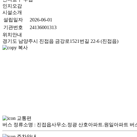
인지오감
시설소개
설립일자
2026-06-01
기관번호
24136001313
위치안내
경기도 남양주시 진접읍 금강로1521번길 22-6 (진접읍)
복사
교통편
버스 정류소명 : 진접읍사무소.정광 산호아파트.원일아파트 버스안내:일반 : 1,3-
주차안내