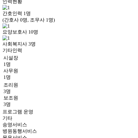
인력현황
간호인력
1
명
(간호사 0명, 조무사 1명)
요양보호사
10
명
사회복지사
3
명
기타인력
시설장
1명
사무원
1명
조리원
3명
보조원
3명
프로그램 운영
기타
송영서비스
병원동행서비스
목욕서비스