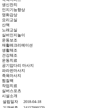
생신잔치
인지기능향상
영화감상
요리교실
산책
노래교실
실버인지놀이
운동보조
재활레크리에이션
생활체조
건강체조
운동치료
공기압다리 마사지
파라핀마사지
족욕마사지
찜질팩
작업치료
실버스포츠
시설소개
설립일자
2018-04-18
기관번호
24157000270