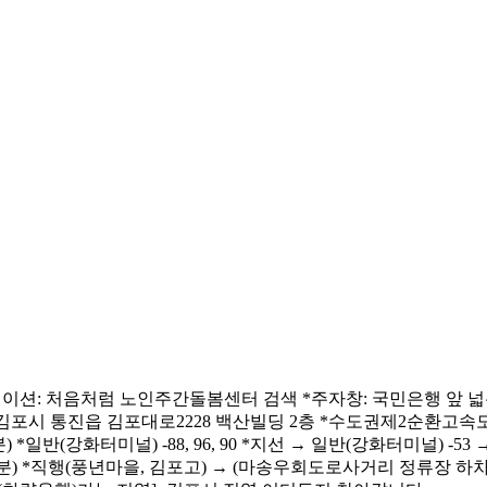
이션: 처음처럼 노인주간돌봄센터 검색 *주자창: 국민은행 앞 넓
포시 통진읍 김포대로2228 백산빌딩 2층 *수도권제2순환고속도로(인천
(강화터미널) -88, 96, 90 *지선 → 일반(강화터미널) -53 → 
5분) *직행(풍년마을, 김포고) → (마송우회도로사거리 정류장 하차) 