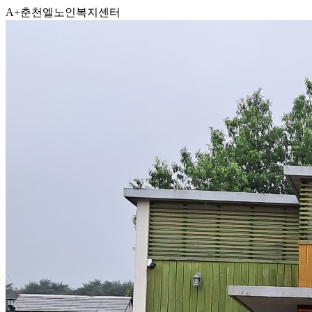
A+춘천엘노인복지센터