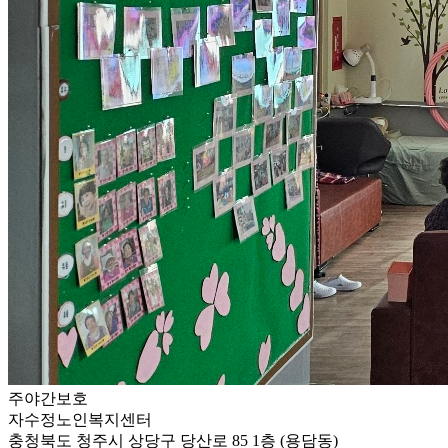
주야간보호
자수정노인복지센터
충청북도 청주시 상당구 당산로 85 1층 (용담동)