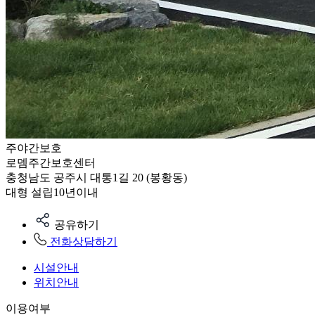
주야간보호
로뎀주간보호센터
충청남도 공주시 대통1길 20 (봉황동)
대형
설립10년이내
공유하기
전화상담하기
시설안내
위치안내
이용여부