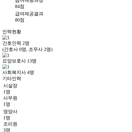
급여제공과정
84점
급여제공결과
80점
인력현황
간호인력
2
명
(간호사 0명, 조무사 2명)
요양보호사
13
명
사회복지사
4
명
기타인력
시설장
1명
사무원
1명
영양사
1명
조리원
3명