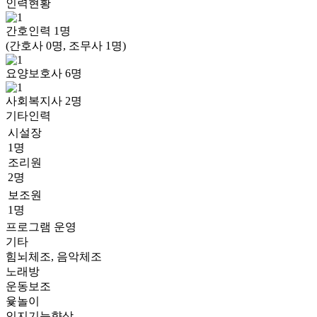
인력현황
간호인력
1
명
(간호사 0명, 조무사 1명)
요양보호사
6
명
사회복지사
2
명
기타인력
시설장
1명
조리원
2명
보조원
1명
프로그램 운영
기타
힘뇌체조, 음악체조
노래방
운동보조
윷놀이
인지기능향상