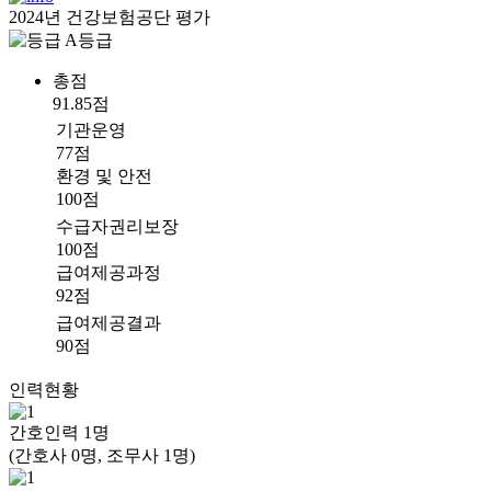
2024년 건강보험공단 평가
A등급
총점
91.85점
기관운영
77점
환경 및 안전
100점
수급자권리보장
100점
급여제공과정
92점
급여제공결과
90점
인력현황
간호인력
1
명
(간호사 0명, 조무사 1명)