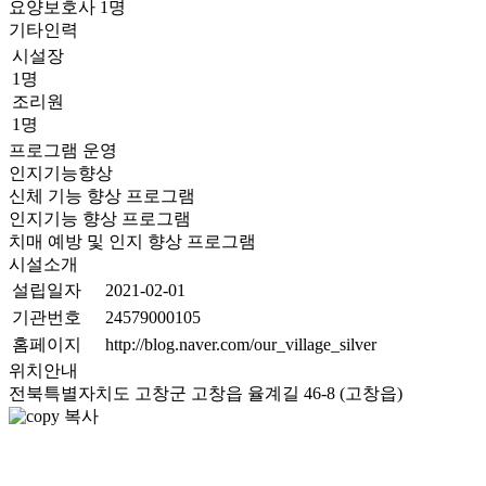
요양보호사
1
명
기타인력
시설장
1명
조리원
1명
프로그램 운영
인지기능향상
신체 기능 향상 프로그램
인지기능 향상 프로그램
치매 예방 및 인지 향상 프로그램
시설소개
설립일자
2021-02-01
기관번호
24579000105
홈페이지
http://blog.naver.com/our_village_silver
위치안내
전북특별자치도 고창군 고창읍 율계길 46-8 (고창읍)
복사