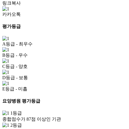
링크복사
카카오톡
평가등급
A등급
- 최우수
B등급
- 우수
C등급
- 양호
D등급
- 보통
E등급
- 미흡
요양병원 평가등급
1등급
종합점수가 87점 이상인 기관
2등급