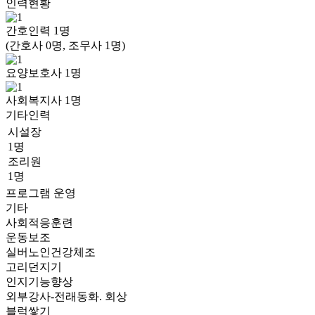
인력현황
간호인력
1
명
(간호사 0명, 조무사 1명)
요양보호사
1
명
사회복지사
1
명
기타인력
시설장
1명
조리원
1명
프로그램 운영
기타
사회적응훈련
운동보조
실버노인건강체조
고리던지기
인지기능향상
외부강사-전래동화. 회상
블럭쌓기