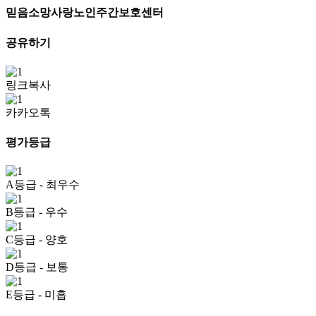
믿음소망사랑노인주간보호센터
공유하기
링크복사
카카오톡
평가등급
A등급
- 최우수
B등급
- 우수
C등급
- 양호
D등급
- 보통
E등급
- 미흡