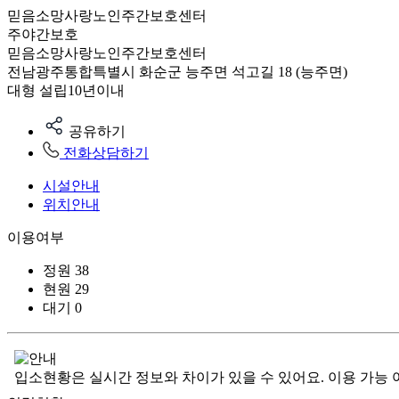
믿음소망사랑노인주간보호센터
주야간보호
믿음소망사랑노인주간보호센터
전남광주통합특별시 화순군 능주면 석고길 18 (능주면)
대형
설립10년이내
공유하기
전화상담하기
시설안내
위치안내
이용여부
정원
38
현원
29
대기
0
입소현황은 실시간 정보와 차이가 있을 수 있어요. 이용 가능 