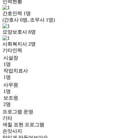
인력현황
간호인력
1
명
(간호사 0명, 조무사 1명)
요양보호사
8
명
사회복지사
2
명
기타인력
시설장
1명
작업치료사
1명
사무원
1명
보조원
2명
프로그램 운영
기타
색칠 표현 프로그램
손맛사지
맛있게 만들어보아요