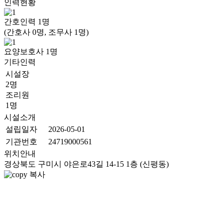
인력현황
간호인력
1
명
(간호사 0명, 조무사 1명)
요양보호사
1
명
기타인력
시설장
2명
조리원
1명
시설소개
설립일자
2026-05-01
기관번호
24719000561
위치안내
경상북도 구미시 야은로43길 14-15 1층 (신평동)
복사