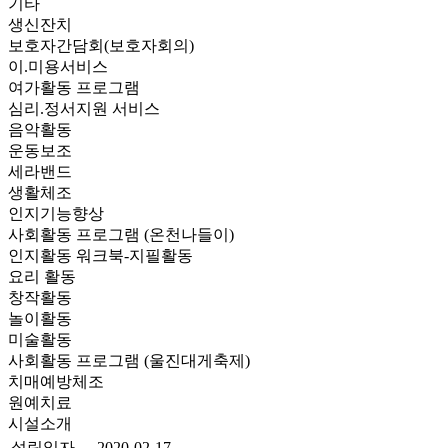
기타
생신잔치
보호자간담회(보호자회의)
이.미용서비스
여가활동 프로그램
심리.정서지원 서비스
음악활동
운동보조
세라밴드
생활체조
인지기능향상
사회활동 프로그램 (온천나들이)
인지활동 워크북-지필활동
요리 활동
창작활동
놀이활동
미술활동
사회활동 프로그램 (울진대게축제)
치매예방체조
원예치료
시설소개
설립일자
2020-02-17