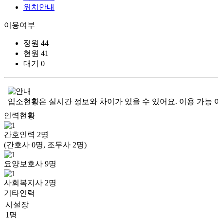
위치안내
이용여부
정원
44
현원
41
대기
0
입소현황은 실시간 정보와 차이가 있을 수 있어요. 이용 가능 
인력현황
간호인력
2
명
(간호사 0명, 조무사 2명)
요양보호사
9
명
사회복지사
2
명
기타인력
시설장
1명