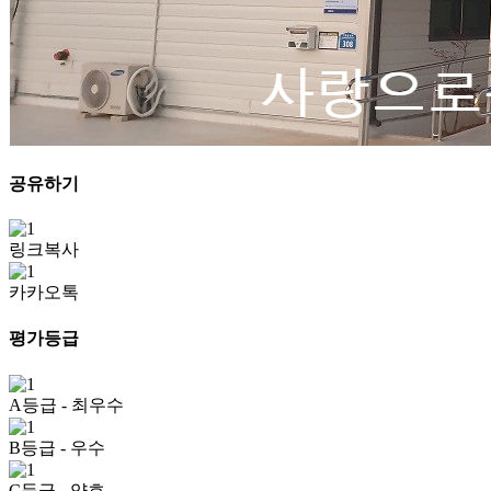
공유하기
링크복사
카카오톡
평가등급
A등급
- 최우수
B등급
- 우수
C등급
- 양호