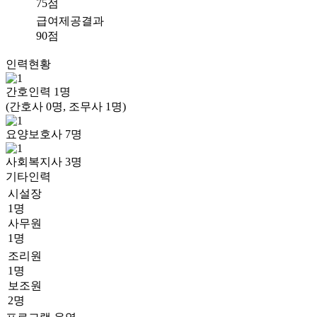
75점
급여제공결과
90점
인력현황
간호인력
1
명
(간호사 0명, 조무사 1명)
요양보호사
7
명
사회복지사
3
명
기타인력
시설장
1명
사무원
1명
조리원
1명
보조원
2명