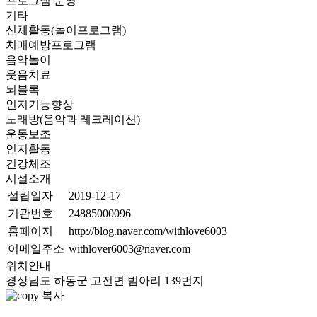
프로그램 운영
기타
신체활동(놀이프로그램)
치매예방프로그램
음악놀이
웃음치료
뇌블록
인지기능향상
노래방(음악과 레크레이션)
운동보조
인지활동
건강체조
시설소개
설립일자
2019-12-17
기관번호
24885000096
홈페이지
http://blog.naver.com/withlove6003
이메일주소
withlover6003@naver.com
위치안내
경상남도 하동군 고전면 범아리 139번지
복사