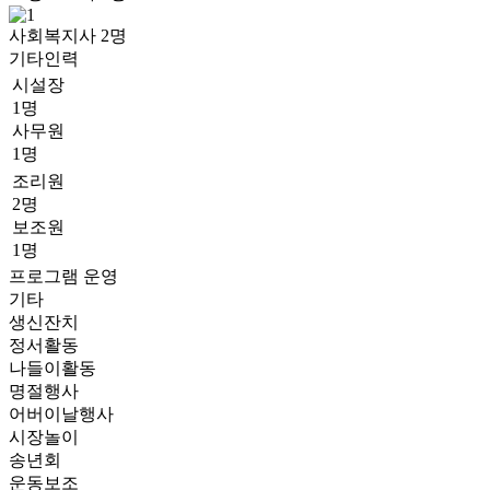
사회복지사
2
명
기타인력
시설장
1명
사무원
1명
조리원
2명
보조원
1명
프로그램 운영
기타
생신잔치
정서활동
나들이활동
명절행사
어버이날행사
시장놀이
송년회
운동보조