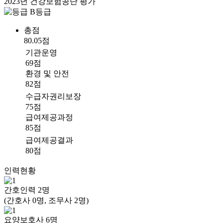
2023년 건강보험공단 평가
B등급
총점
80.05점
기관운영
69점
환경 및 안전
82점
수급자권리보장
75점
급여제공과정
85점
급여제공결과
80점
인력현황
간호인력
2
명
(간호사 0명, 조무사 2명)
요양보호사
6
명