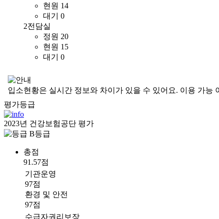
현원
14
대기
0
2전담실
정원
20
현원
15
대기
0
입소현황은 실시간 정보와 차이가 있을 수 있어요. 이용 가능 
평가등급
2023년 건강보험공단 평가
B등급
총점
91.57점
기관운영
97점
환경 및 안전
97점
수급자권리보장