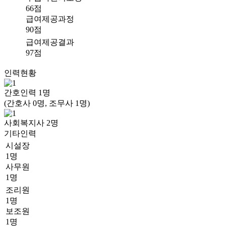
66점
급여제공과정
90점
급여제공결과
97점
인력현황
간호인력
1
명
(간호사 0명, 조무사 1명)
사회복지사
2
명
기타인력
시설장
1명
사무원
1명
조리원
1명
보조원
1명