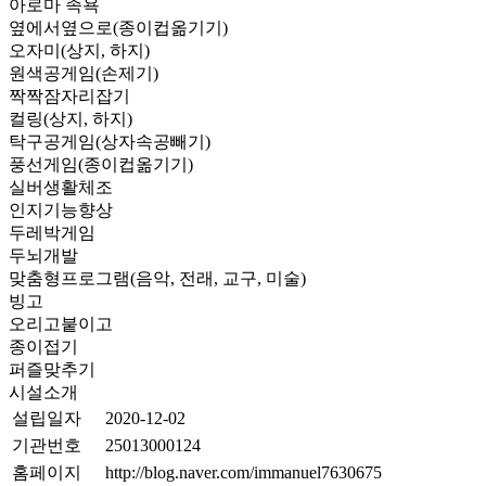
아로마 족욕
옆에서옆으로(종이컵옮기기)
오자미(상지, 하지)
원색공게임(손제기)
짝짝잠자리잡기
컬링(상지, 하지)
탁구공게임(상자속공빼기)
풍선게임(종이컵옮기기)
실버생활체조
인지기능향상
두레박게임
두뇌개발
맞춤형프로그램(음악, 전래, 교구, 미술)
빙고
오리고붙이고
종이접기
퍼즐맞추기
시설소개
설립일자
2020-12-02
기관번호
25013000124
홈페이지
http://blog.naver.com/immanuel7630675