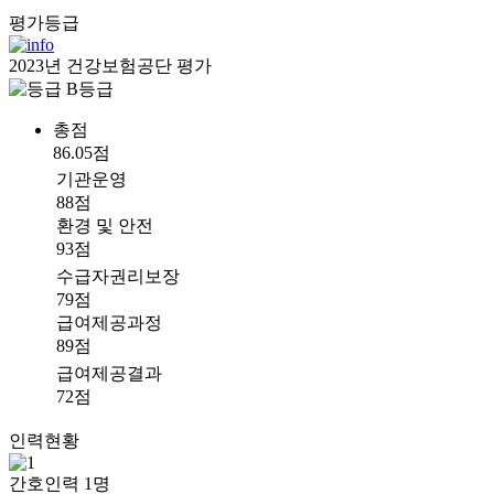
평가등급
2023년 건강보험공단 평가
B등급
총점
86.05점
기관운영
88점
환경 및 안전
93점
수급자권리보장
79점
급여제공과정
89점
급여제공결과
72점
인력현황
간호인력
1
명