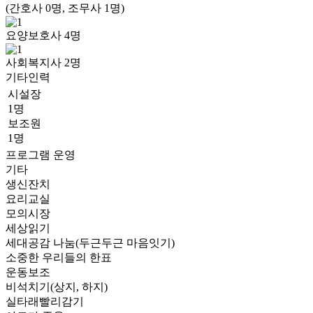
(간호사 0명, 조무사 1명)
요양보호사
4
명
사회복지사
2
명
기타인력
시설장
1명
보조원
1명
프로그램 운영
기타
생신잔치
요리교실
모의시장
세상읽기
세대공감 나눔(두근두근 마음잇기)
소중한 우리들의 한표
운동보조
비석치기(상지, 하지)
실타래빨리감기