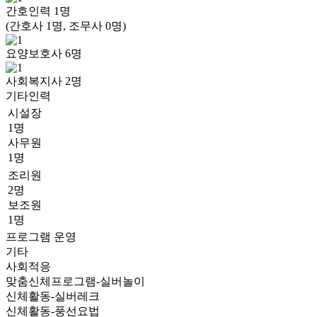
간호인력
1
명
(간호사 1명, 조무사 0명)
요양보호사
6
명
사회복지사
2
명
기타인력
시설장
1명
사무원
1명
조리원
2명
보조원
1명
프로그램 운영
기타
사회적응
맞춤신체프로그램-실버놀이
신체활동-실버레크
신체활동-풍선요법