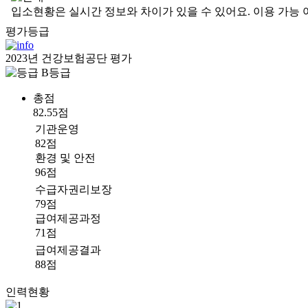
입소현황은 실시간 정보와 차이가 있을 수 있어요. 이용 가능 
평가등급
2023년 건강보험공단 평가
B등급
총점
82.55점
기관운영
82점
환경 및 안전
96점
수급자권리보장
79점
급여제공과정
71점
급여제공결과
88점
인력현황