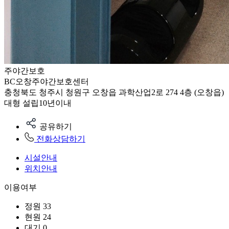
주야간보호
BC오창주야간보호센터
충청북도 청주시 청원구 오창읍 과학산업2로 274 4층 (오창읍)
대형
설립10년이내
공유하기
전화상담하기
시설안내
위치안내
이용여부
정원
33
현원
24
대기
0