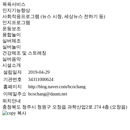
목욕서비스
인지기능향상
사회적응프로그램 (뉴스 시청, 세상뉴스 전하기 등)
인지프로그램
운동보조
융합놀이
실버체조
실버놀이
건강체조 및 스트레칭
실버음악
시설소개
설립일자
2019-04-29
기관번호
34311000624
홈페이지
http://blog.naver.com/bcochang
이메일주소
bcochang@daum.net
위치안내
충청북도 청주시 청원구 오창읍 과학산업2로 274 4층 (오창읍)
복사