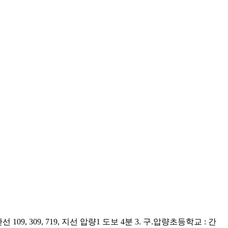
9, 309, 719, 지선 압량1 도보 4분 3. 구.압량초등학교 : 간