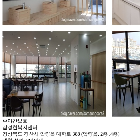
주야간보호
삼성현복지센터
경상북도 경산시 압량읍 대학로 388 (압량읍, 2층 ,4층)