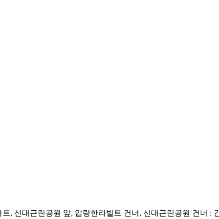
빌라트, 신대근린공원 앞, 압량한라빌트 건너, 신대근린공원 건너 : 간선 10