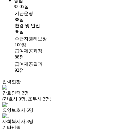
총점
92.05점
기관운영
88점
환경 및 안전
96점
수급자권리보장
100점
급여제공과정
88점
급여제공결과
92점
인력현황
간호인력
2
명
(간호사 0명, 조무사 2명)
요양보호사
6
명
사회복지사
3
명
기타인력