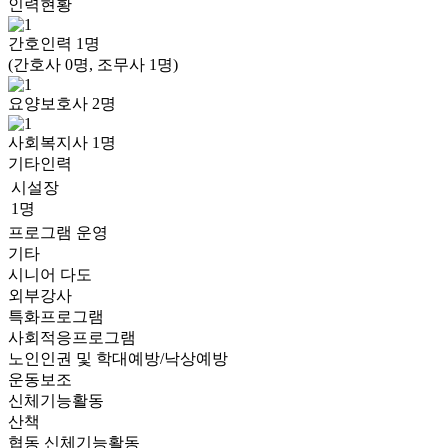
인력현황
간호인력
1
명
(간호사 0명, 조무사 1명)
요양보호사
2
명
사회복지사
1
명
기타인력
시설장
1명
프로그램 운영
기타
시니어 다도
외부강사
특화프로그램
사회적응프로그램
노인인권 및 학대예방/낙상예방
운동보조
신체기능활동
산책
협동 신체기능활동