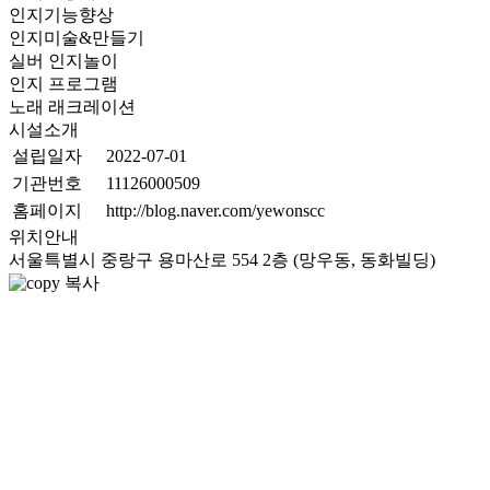
인지기능향상
인지미술&만들기
실버 인지놀이
인지 프로그램
노래 래크레이션
시설소개
설립일자
2022-07-01
기관번호
11126000509
홈페이지
http://blog.naver.com/yewonscc
위치안내
서울특별시 중랑구 용마산로 554 2층 (망우동, 동화빌딩)
복사