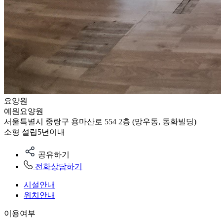
요양원
예원요양원
서울특별시 중랑구 용마산로 554 2층 (망우동, 동화빌딩)
소형
설립5년이내
공유하기
전화상담하기
시설안내
위치안내
이용여부