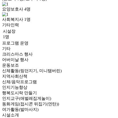
요양보호사
4
명
사회복지사
1
명
기타인력
시설장
1명
프로그램 운영
기타
크리스마스 행사
어버이날 행사
운동보조
신체활동(링던지기, 미니탬버린)
지역사회산책
신체/음악프로그램
인지기능향상
행복도시락 만들기
인지교구(애벌레집게놀이)
동화게임(접시콘 뒤집기(연탄))
여가활동(발마사지)
시설소개