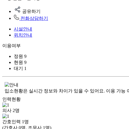
공유하기
전화상담하기
시설안내
위치안내
이용여부
정원
9
현원
9
대기
1
입소현황은 실시간 정보와 차이가 있을 수 있어요. 이용 가능 
인력현황
의사
2
명
간호인력
1
명
(간호사 0명, 조무사 1명)