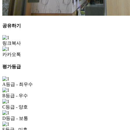
공유하기
링크복사
카카오톡
평가등급
A등급
- 최우수
B등급
- 우수
C등급
- 양호
D등급
- 보통
E등급
- 미흡