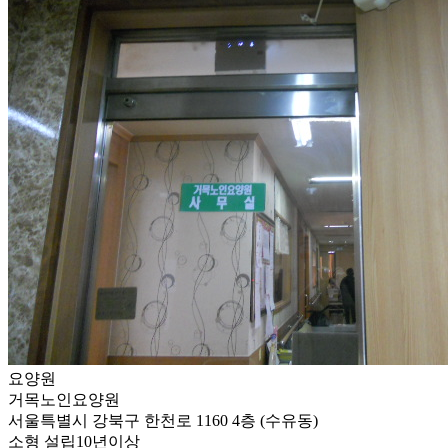
요양원
거목노인요양원
서울특별시 강북구 한천로 1160 4층 (수유동)
소형
설립10년이상