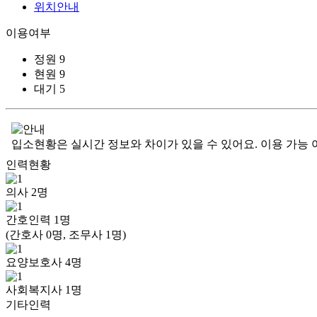
위치안내
이용여부
정원
9
현원
9
대기
5
입소현황은 실시간 정보와 차이가 있을 수 있어요. 이용 가능 
인력현황
의사
2
명
간호인력
1
명
(간호사 0명, 조무사 1명)
요양보호사
4
명
사회복지사
1
명
기타인력