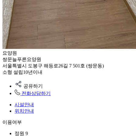
요양원
쌍문늘푸른요양원
서울특별시 도봉구 해등로26길 7 501호 (쌍문동)
소형
설립10년이내
공유하기
전화상담하기
시설안내
위치안내
이용여부
정원
9