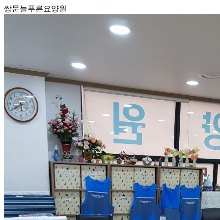
쌍문늘푸른요양원