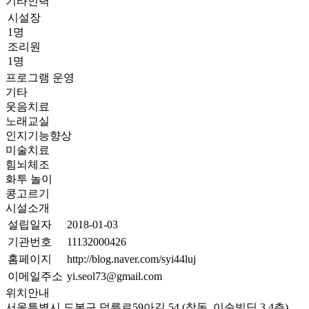
기타인력
시설장
1명
조리원
1명
프로그램 운영
기타
웃음치료
노래교실
인지기능향상
미술치료
힘뇌체조
화투 놀이
콩고르기
시설소개
설립일자
2018-01-03
기관번호
11132000426
홈페이지
http://blog.naver.com/syi44luj
이메일주소
yi.seol73@gmail.com
위치안내
서울특별시 도봉구 덕릉로59아길 54 (창동, 이순빌딩 3,4층)