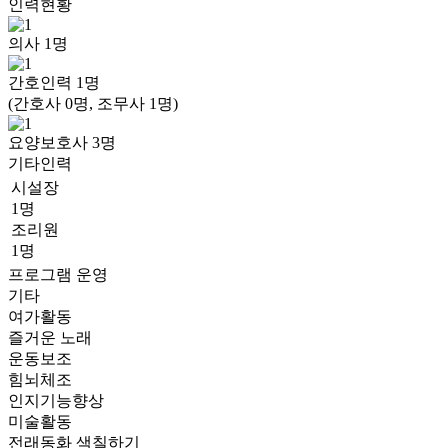
인력현황
의사
1
명
간호인력
1
명
(간호사 0명, 조무사 1명)
요양보호사
3
명
기타인력
시설장
1명
조리원
1명
프로그램 운영
기타
여가활동
즐거운 노래
운동보조
힘뇌체조
인지기능향상
미술활동
전래동화 색칠하기