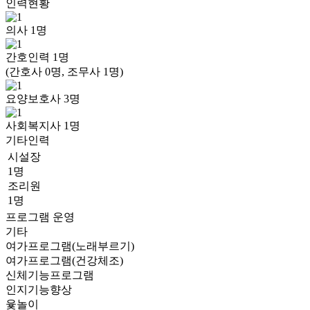
인력현황
의사
1
명
간호인력
1
명
(간호사 0명, 조무사 1명)
요양보호사
3
명
사회복지사
1
명
기타인력
시설장
1명
조리원
1명
프로그램 운영
기타
여가프로그램(노래부르기)
여가프로그램(건강체조)
신체기능프로그램
인지기능향상
윷놀이