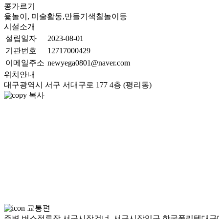
콩가르기
윷놀이, 미술활동,만들기색칠놀이등
시설소개
설립일자
2023-08-01
기관번호
12717000429
이메일주소
newyega0801@naver.com
위치안내
대구광역시 서구 서대구로 177 4층 (평리동)
복사
교통편
주변 버스정류장 서구시장건너 ,서구시장입구,한국폴리텍대