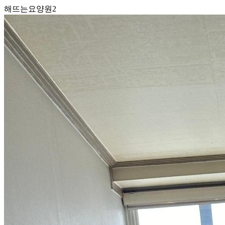
해뜨는요양원2