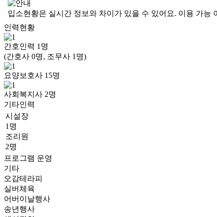
입소현황은 실시간 정보와 차이가 있을 수 있어요. 이용 가능 
인력현황
간호인력
1
명
(간호사 0명, 조무사 1명)
요양보호사
15
명
사회복지사
2
명
기타인력
시설장
1명
조리원
2명
프로그램 운영
기타
오감테라피
실버체육
어버이날행사
송년행사