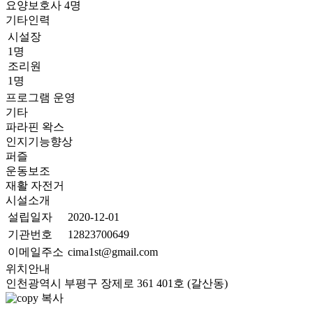
요양보호사
4
명
기타인력
시설장
1명
조리원
1명
프로그램 운영
기타
파라핀 왁스
인지기능향상
퍼즐
운동보조
재활 자전거
시설소개
설립일자
2020-12-01
기관번호
12823700649
이메일주소
cima1st@gmail.com
위치안내
인천광역시 부평구 장제로 361 401호 (갈산동)
복사