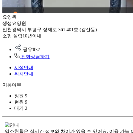
요양원
생생요양원
인천광역시 부평구 장제로 361 401호 (갈산동)
소형
설립10년이내
공유하기
전화상담하기
시설안내
위치안내
이용여부
정원
9
현원
9
대기
2
입소현황은 실시간 정보와 차이가 있을 수 있어요. 이용 가능 