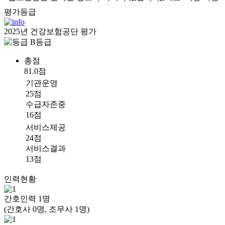
평가등급
2025년 건강보험공단 평가
B등급
총점
81.0점
기관운영
25점
수급자존중
16점
서비스제공
24점
서비스결과
13점
인력현황
간호인력
1
명
(간호사 0명, 조무사 1명)