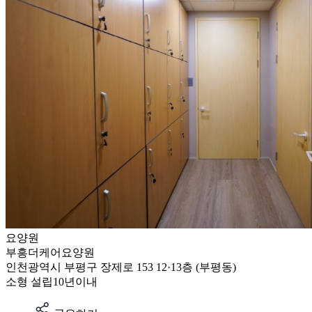
요양원
부흥더케어요양원
인천광역시 부평구 장제로 153 12·13층 (부평동)
소형
설립10년이내