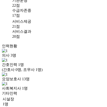
기관운영
22점
수급자존중
17점
서비스제공
21점
서비스결과
20점
인력현황
의사
3
명
간호인력
1
명
(간호사 0명, 조무사 1명)
요양보호사
13
명
사회복지사
1
명
기타인력
시설장
1명