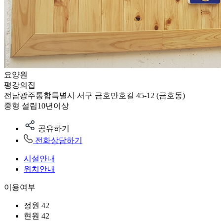
요양원
평강의집
전남광주통합특별시 서구 금호만호길 45-12 (금호동)
중형
설립10년이상
공유하기
전화상담하기
시설안내
위치안내
이용여부
정원
42
현원
42