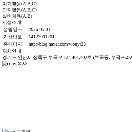
여가활동(A,B,C)
인지활동(A,B,C)
실버체육(A,B)
시설소개
설립일자
2026-05-01
기관번호
14127001201
홈페이지
http://blog.naver.com/wonyr33
위치안내
경기도 안산시 상록구 부곡로 124 401,402호 (부곡동, 부곡프라자
복사
교통편