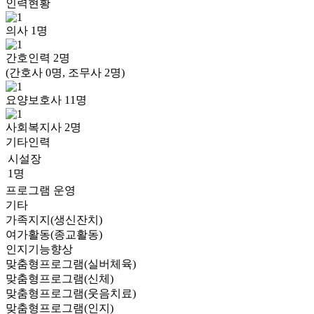
인력현황
의사
1
명
간호인력
2
명
(간호사 0명, 조무사 2명)
요양보호사
11
명
사회복지사
2
명
기타인력
시설장
1명
프로그램 운영
기타
가족지지(생신잔치)
여가활동(종교활동)
인지기능향상
맞춤형프로그램(실버체육)
맞춤형프로그램(신체)
맞춤형프로그램(웃음치료)
맞춤형프로그램(인지)