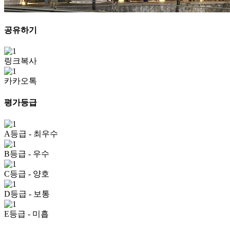
공유하기
링크복사
카카오톡
평가등급
A등급
- 최우수
B등급
- 우수
C등급
- 양호
D등급
- 보통
E등급
- 미흡